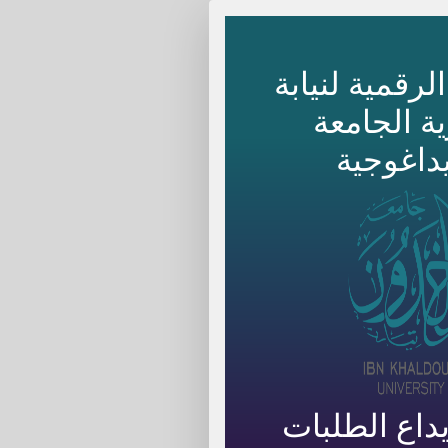
لرقمية لنيابة
ة الجامعة
يداغوجية
داع الطلبات