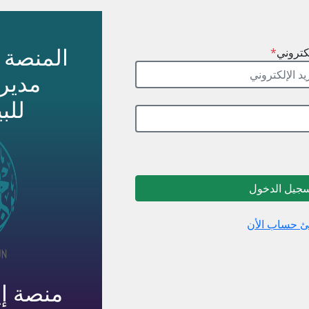
المنصة ا
كتروني
*
مديري
للب
جيل الدخول
ئ حساب الأن
منصة إي